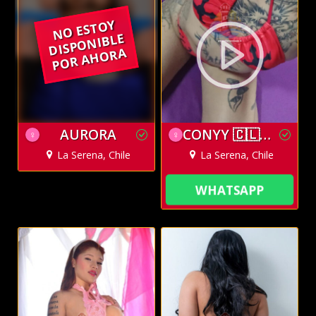
NO ESTOY
DISPONIBLE
POR AHORA
AURORA
CONYY 🇨🇱🔥💋
♀
♀
La Serena, Chile
La Serena, Chile
WHATSAPP