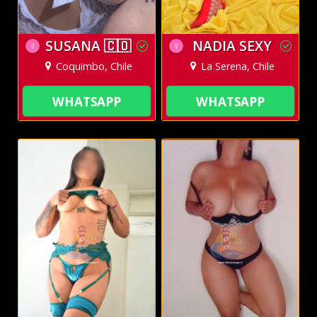
SUSANA 🇨🇴
NADIA SEXY
♀
♀
Coquimbo, Chile
La Serena, Chile
WHATSAPP
WHATSAPP