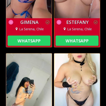
GIMENA
ESTEFANY
♀
♀
La Serena, Chile
La Serena, Chile
WHATSAPP
WHATSAPP