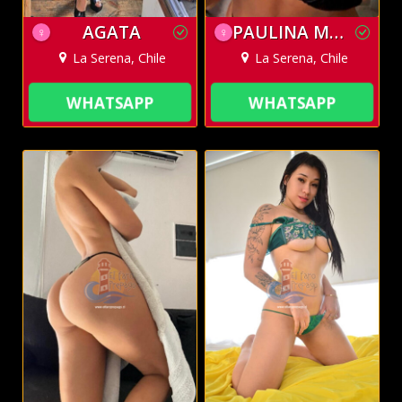
AGATA
PAULINA MASAJISTA
♀
♀
La Serena, Chile
La Serena, Chile
WHATSAPP
WHATSAPP