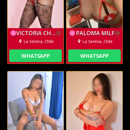
VICTORIA CHOCOLATE
PALOMA MILF
♀
♀
La Serena, Chile
La Serena, Chile
WHATSAPP
WHATSAPP