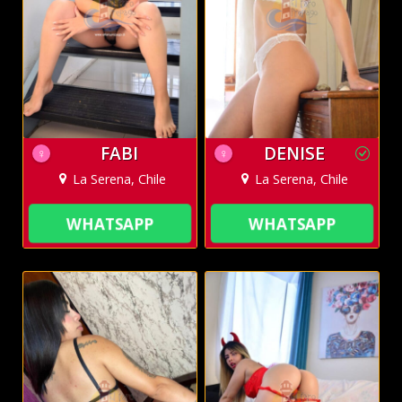
FABI
DENISE
♀
♀
La Serena, Chile
La Serena, Chile
WHATSAPP
WHATSAPP