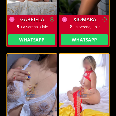
GABRIELA
XIOMARA
♀
♀
La Serena, Chile
La Serena, Chile
WHATSAPP
WHATSAPP