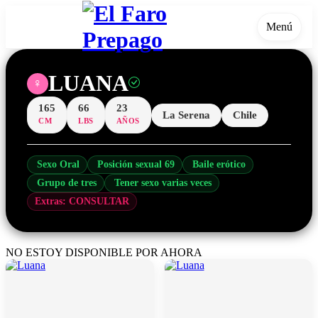
Menú
LUANA
♀
165
66
23
La Serena
Chile
CM
LBS
AÑOS
Sexo Oral
Posición sexual 69
Baile erótico
Grupo de tres
Tener sexo varias veces
Extras: CONSULTAR
NO ESTOY DISPONIBLE POR AHORA